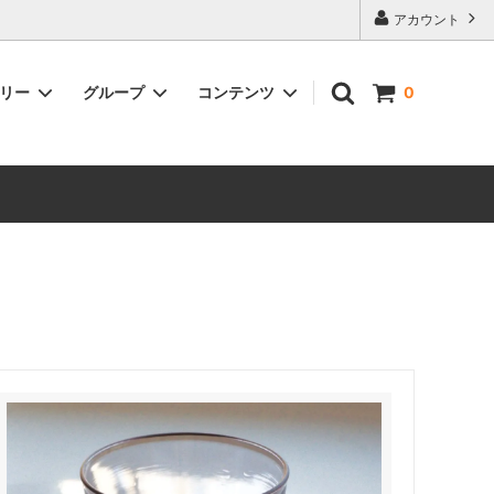
アカウント
ゴリー
グループ
コンテンツ
0
ファッション
作家･ブランド別インテリア
ケメックス・珈琲