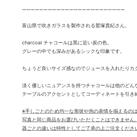
ーーーーーーーーーーーーーーーーーーーーーーーー
富山県で吹きガラスを製作される鷲塚貴紀さん。
charcoal チャコールは黒に近い炭の色。
グレーの中でも深みがあるシックな印象です。
ちょうど良いサイズ感なのでジュースを入れたりカ
淡く優しいニュアンスを持つチャコールは他のどん
テーブルのアクセントとしてコーディネートを引き
※手しごとのため均一な形状や泡の表情を揃えるの
写真と同じ商品をお選びいただくことはできません
器ごとの違いは特性としてご了承の上ご注文くださ