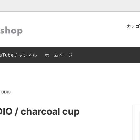
カテ
ン
マーズテーブルオリジナル
】クレジットカード本人認証サー
テーブルウェア
作家･ブランド別ファッション
Dセキュア 2.0」導入のお知ら
uTubeチャンネル
ホームページ
グ･インテリア
スキン･ボディケア
TUDIO
 / charcoal cup