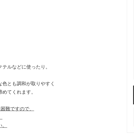
クテルなどに使ったり。
な色とも調和が取りやすく
締めてくれます。
は困難ですので、
。
い。