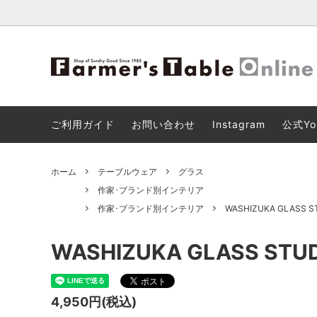
【8月11日(火)18:00までの限定販売】
2026 SPRING ＆ SUMMER NEW
ショッピングカートのご利用について
キッチ
ファー
【重要
AUDE HEROUARD (オードエルアール)
ARRIVAL
ビス「3
ご利用ガイド
お問い合わせ
Instagram
公式Yo
バッグ
リビン
ホーム
テーブルウェア
グラス
その他
作家･ブランド別インテリア
作家･ブランド別インテリア
WASHIZUKA GLASS S
WASHIZUKA GLASS STUDIO
4,950円(税込)