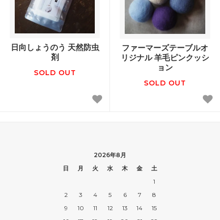
日向しょうのう 天然防虫
ファーマーズテーブルオ
剤
リジナル 羊毛ピンクッシ
ョン
SOLD OUT
SOLD OUT
2026年8月
日
月
火
水
木
金
土
1
2
3
4
5
6
7
8
9
10
11
12
13
14
15