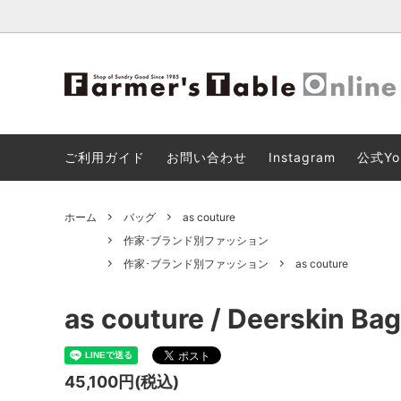
【8月11日(火)18:00までの限定販売】
2026 SPRING ＆ SUMMER NEW
ショッピングカートのご利用について
キッチ
ファー
【重要
AUDE HEROUARD (オードエルアール)
ARRIVAL
ビス「3
ご利用ガイド
お問い合わせ
Instagram
公式Yo
バッグ
リビン
ホーム
バッグ
as couture
その他
作家･ブランド別ファッション
作家･ブランド別ファッション
as couture
as couture / Deerskin Ba
45,100円(税込)