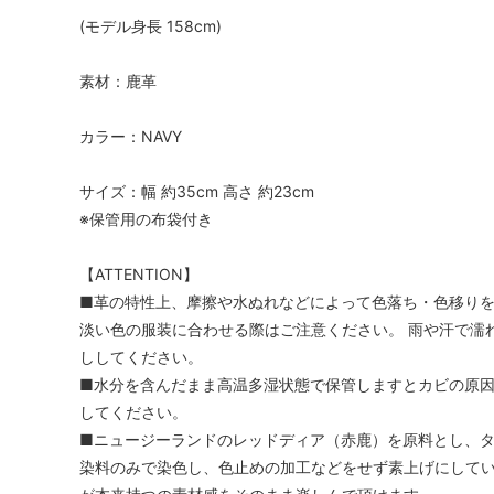
(モデル身長 158cm)
素材：鹿革
カラー：NAVY
サイズ：幅 約35cm 高さ 約23cm
※保管用の布袋付き
【ATTENTION】
■革の特性上、摩擦や水ぬれなどによって色落ち・色移り
淡い色の服装に合わせる際はご注意ください。 雨や汗で濡
ししてください。
■水分を含んだまま高温多湿状態で保管しますとカビの原
してください。
■ニュージーランドのレッドディア（赤鹿）を原料とし、
染料のみで染色し、色止めの加工などをせず素上げにして