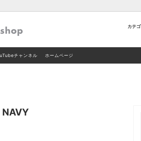
カテ
ン
マーズテーブルオリジナル
】クレジットカード本人認証サー
テーブルウェア
作家･ブランド別ファッション
Dセキュア 2.0」導入のお知ら
uTubeチャンネル
ホームページ
グ･インテリア
スキン･ボディケア
g NAVY