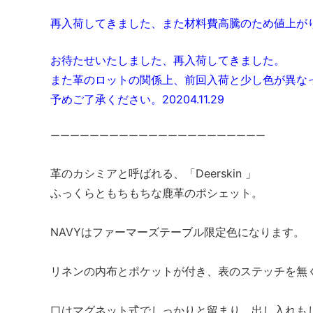
再入荷してきました、また材料費高騰のため値上がりして
お待たせいたしました、再入荷してきました。
また革のロットの関係上、前回入荷と少し色が異な
予めご了承ください。20204.11.29
ーーーーーーーーーーーーーーーーーーーーーー
革のカシミアと呼ばれる、「Deerskin 」
ふっくらともちもちな鹿革のポシェット。
NAVYはファーマーズテーブル限定色になります。
リネンの内布とポケットが付き、表のステッチを無
口はマグネット式でしっかりと留まり、出し入れも