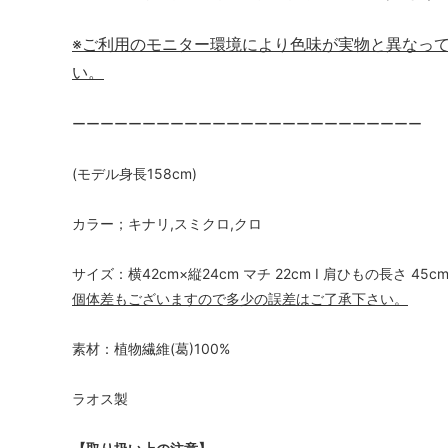
※ご利用のモニター環境により色味が実物と異なっ
い。
ーーーーーーーーーーーーーーーーーーーーーーーーー
(モデル身長158cm)
カラー；キナリ,スミクロ,クロ
サイズ：横42cm×縦24cm マチ 22cm I 肩ひもの長さ 45cm 
個体差もございますので多少の誤差はご了承下さい。
素材：植物繊維(葛)100%
ラオス製