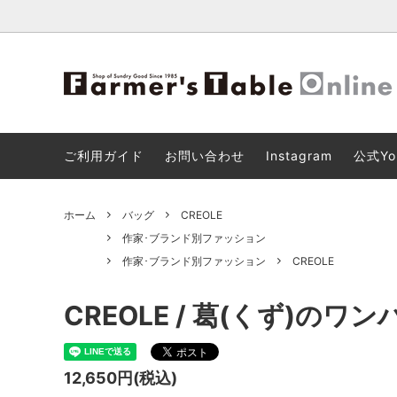
【8月11日(火)18:00までの限定販売】
2026 SPRING ＆ SUMMER NEW
ショッピングカートのご利用について
キッチ
ファー
【重要
AUDE HEROUARD (オードエルアール)
ARRIVAL
ビス「3
ご利用ガイド
お問い合わせ
Instagram
公式Yo
バッグ
リビン
ホーム
バッグ
CREOLE
その他
作家･ブランド別ファッション
作家･ブランド別ファッション
CREOLE
CREOLE / 葛(くず)のワ
12,650円(税込)