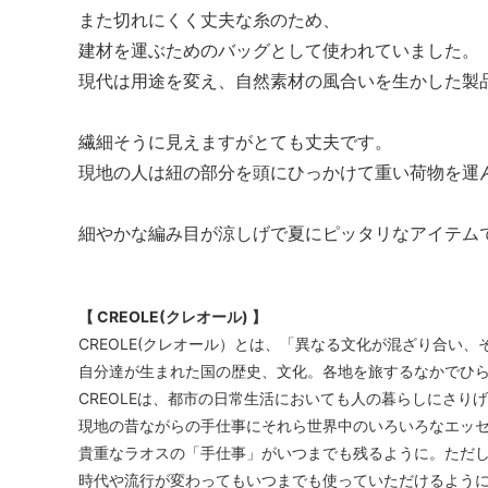
また切れにくく丈夫な糸のため、
建材を運ぶためのバッグとして使われていました。
現代は用途を変え、自然素材の風合いを生かした製
繊細そうに見えますがとても丈夫です。
現地の人は紐の部分を頭にひっかけて重い荷物を運
細やかな編み目が涼しげで夏にピッタリなアイテム
【 CREOLE(クレオール) 】
CREOLE(クレオール）とは、「異なる文化が混ざり合い
自分達が生まれた国の歴史、文化。各地を旅するなかでひ
CREOLEは、都市の日常生活においても人の暮らしにさり
現地の昔ながらの手仕事にそれら世界中のいろいろなエッ
貴重なラオスの「手仕事」がいつまでも残るように。ただ
時代や流行が変わってもいつまでも使っていただけるよう