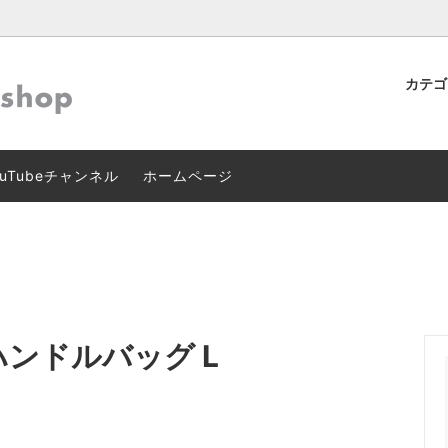
カテ
ン
マーズテーブルオリジナル
】クレジットカード本人認証サー
テーブルウェア
作家･ブランド別ファッション
Dセキュア 2.0」導入のお知ら
uTubeチャンネル
ホームページ
グ･インテリア
スキン･ボディケア
ンハンドルバッグ L