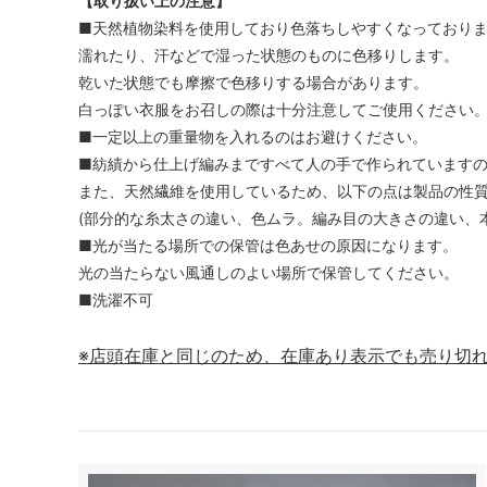
【取り扱い上の注意】
■天然植物染料を使用しており色落ちしやすくなっており
濡れたり、汗などで湿った状態のものに色移りします。
乾いた状態でも摩擦で色移りする場合があります。
白っぽい衣服をお召しの際は十分注意してご使用ください
■一定以上の重量物を入れるのはお避けください。
■紡績から仕上げ編みまですべて人の手で作られています
また、天然繊維を使用しているため、以下の点は製品の性
(部分的な糸太さの違い、色ムラ。編み目の大きさの違い、
■光が当たる場所での保管は色あせの原因になります。
光の当たらない風通しのよい場所で保管してください。
■洗濯不可
※店頭在庫と同じのため、在庫あり表示でも売り切