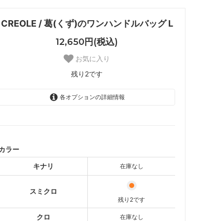
CREOLE / 葛(くず)のワンハンドルバッグ L
12,650円(税込)
お気に入り
残り2です
各オプションの詳細情報
キナリ
SOLD OUT
スミクロ
残り2です
カラー
クロ
キナリ
在庫なし
SOLD OUT
スミクロ
残り2です
クロ
在庫なし