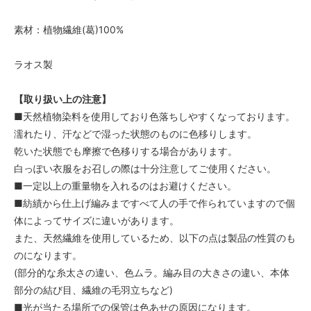
素材：植物繊維(葛)100%
ラオス製
【取り扱い上の注意】
■天然植物染料を使用しており色落ちしやすくなっております。
濡れたり、汗などで湿った状態のものに色移りします。
乾いた状態でも摩擦で色移りする場合があります。
白っぽい衣服をお召しの際は十分注意してご使用ください。
■一定以上の重量物を入れるのはお避けください。
■紡績から仕上げ編みまですべて人の手で作られていますので個
体によってサイズに違いがあります。
また、天然繊維を使用しているため、以下の点は製品の性質のも
のになります。
(部分的な糸太さの違い、色ムラ。編み目の大きさの違い、本体
部分の結び目、繊維の毛羽立ちなど)
■光が当たる場所での保管は色あせの原因になります。