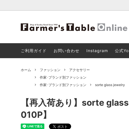
【8月11日(火)18:00までの限定販売】
2026 SPRING ＆ SUMMER NEW
ショッピングカートのご利用について
キッチ
ファー
【重要
AUDE HEROUARD (オードエルアール)
ARRIVAL
ビス「3
ご利用ガイド
お問い合わせ
Instagram
公式Yo
バッグ
リビン
ホーム
ファッション
アクセサリー
その他
作家･ブランド別ファッション
作家･ブランド別ファッション
sorte glass jewelry
【再入荷あり】sorte glass 
010P】