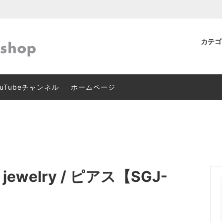
カテ
ン
マーズテーブルオリジナル
】クレジットカード本人認証サー
テーブルウェア
作家･ブランド別ファッション
Dセキュア 2.0」導入のお知ら
uTubeチャンネル
ホームページ
グ･インテリア
スキン･ボディケア
jewelry / ピアス【SGJ-